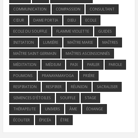
COMMUNICATION
COMPASSION
CONSULTANT
CŒUR
DAME PORTIA
DIEU
ECOLE
ECOLE DU SOUFFLE
FLAMME VIOLETTE
GUIDES
INITIATION
LUMIÈRE
MAÎTRE MARIE
MAÎTRES
MAÎTRE SAINT GERMAIN
MAÎTRES ASCENSIONNÉS
MÉDITATION
MÉDIUM
PAIX
PARLER
PAROLE
POUMONS
PRANAYAMAYOGA
PRIÈRE
RESPIRATION
RESPIRER
RÉUNION
SACRALISER
SEMENCES D'ÉTOILES
SOUFFLE
STAGE
THÉRAPEUTE
UNIVERS
ÂME
ÉCHANGE
ÉCOUTER
ÉPICÉA
ÊTRE