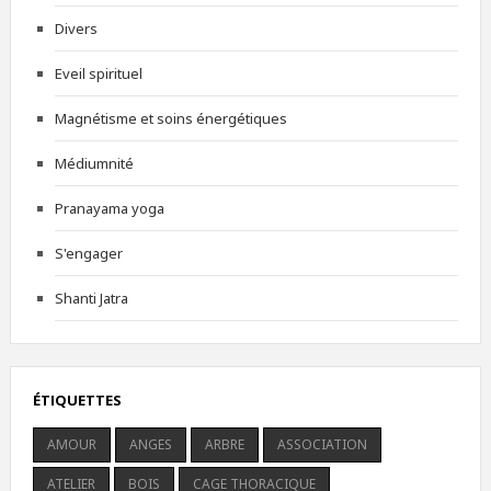
Divers
Eveil spirituel
Magnétisme et soins énergétiques
Médiumnité
Pranayama yoga
S'engager
Shanti Jatra
ÉTIQUETTES
AMOUR
ANGES
ARBRE
ASSOCIATION
ATELIER
BOIS
CAGE THORACIQUE