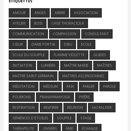
ÉTIQUETTES
AMOUR
ANGES
ARBRE
ASSOCIATION
ATELIER
BOIS
CAGE THORACIQUE
COMMUNICATION
COMPASSION
CONSULTANT
CŒUR
DAME PORTIA
DIEU
ECOLE
ECOLE DU SOUFFLE
FLAMME VIOLETTE
GUIDES
INITIATION
LUMIÈRE
MAÎTRE MARIE
MAÎTRES
MAÎTRE SAINT GERMAIN
MAÎTRES ASCENSIONNÉS
MÉDITATION
MÉDIUM
PAIX
PARLER
PAROLE
POUMONS
PRANAYAMAYOGA
PRIÈRE
RESPIRATION
RESPIRER
RÉUNION
SACRALISER
SEMENCES D'ÉTOILES
SOUFFLE
STAGE
THÉRAPEUTE
UNIVERS
ÂME
ÉCHANGE