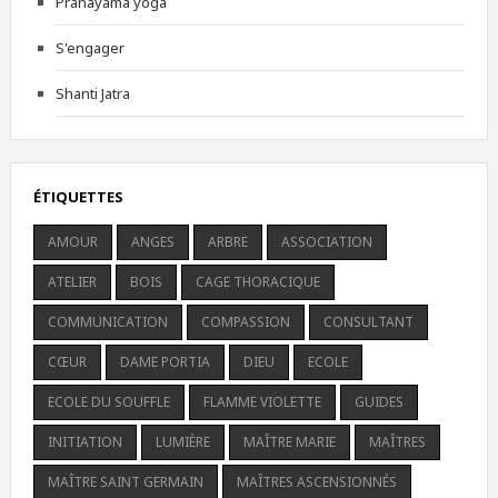
Pranayama yoga
S'engager
Shanti Jatra
ÉTIQUETTES
AMOUR
ANGES
ARBRE
ASSOCIATION
ATELIER
BOIS
CAGE THORACIQUE
COMMUNICATION
COMPASSION
CONSULTANT
CŒUR
DAME PORTIA
DIEU
ECOLE
ECOLE DU SOUFFLE
FLAMME VIOLETTE
GUIDES
INITIATION
LUMIÈRE
MAÎTRE MARIE
MAÎTRES
MAÎTRE SAINT GERMAIN
MAÎTRES ASCENSIONNÉS