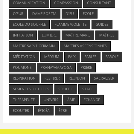
COMMUNICATION
COMPASSION
CONSULTANT
CŒUR
DAME PORTIA
DIEU
ECOLE
ECOLE DU SOUFFLE
FLAMME VIOLETTE
GUIDES
INITIATION
LUMIÈRE
MAÎTRE MARIE
MAÎTRES
MAÎTRE SAINT GERMAIN
MAÎTRES ASCENSIONNÉS
MÉDITATION
MÉDIUM
PAIX
PARLER
PAROLE
POUMONS
PRANAYAMAYOGA
PRIÈRE
RESPIRATION
RESPIRER
RÉUNION
SACRALISER
SEMENCES D'ÉTOILES
SOUFFLE
STAGE
THÉRAPEUTE
UNIVERS
ÂME
ÉCHANGE
ÉCOUTER
ÉPICÉA
ÊTRE