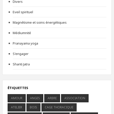
Divers
Eveil spirituel
Magnétisme et soins énergétiques
Médiumnité
Pranayama yoga
S'engager
Shanti Jatra
ÉTIQUETTES
AMOUR
ANGES
ARBRE
ASSOCIATION
ATELIER
BOIS
CAGE THORACIQUE