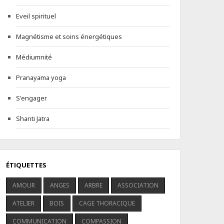
Eveil spirituel
Magnétisme et soins énergétiques
Médiumnité
Pranayama yoga
S'engager
Shanti Jatra
ÉTIQUETTES
AMOUR
ANGES
ARBRE
ASSOCIATION
ATELIER
BOIS
CAGE THORACIQUE
COMMUNICATION
COMPASSION