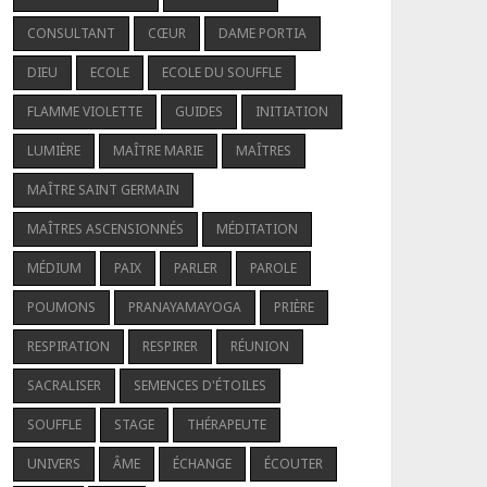
CONSULTANT
CŒUR
DAME PORTIA
DIEU
ECOLE
ECOLE DU SOUFFLE
FLAMME VIOLETTE
GUIDES
INITIATION
LUMIÈRE
MAÎTRE MARIE
MAÎTRES
MAÎTRE SAINT GERMAIN
MAÎTRES ASCENSIONNÉS
MÉDITATION
MÉDIUM
PAIX
PARLER
PAROLE
POUMONS
PRANAYAMAYOGA
PRIÈRE
RESPIRATION
RESPIRER
RÉUNION
SACRALISER
SEMENCES D'ÉTOILES
SOUFFLE
STAGE
THÉRAPEUTE
UNIVERS
ÂME
ÉCHANGE
ÉCOUTER