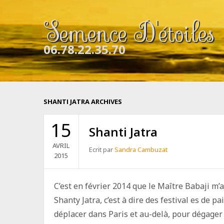
Semence D'étoiles
06.78.22.35.70
SHANTI JATRA ARCHIVES
15
Shanti Jatra
AVRIL
Ecrit par
Sandra Cambuzat
2015
C’est en février 2014 que le Maître Babaji m’
Shanty Jatra, c’est à dire des festival es de p
déplacer dans Paris et au-delà, pour dégager