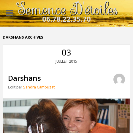
Semence D'étoiles
06.78.22.35.70
DARSHANS ARCHIVES
03
2015
JUILLET
Darshans
Ecrit par
Sandra Cambuzat