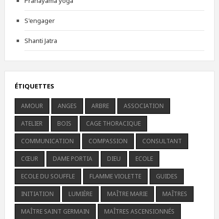
Pranayama yoga
S'engager
Shanti Jatra
ÉTIQUETTES
AMOUR
ANGES
ARBRE
ASSOCIATION
ATELIER
BOIS
CAGE THORACIQUE
COMMUNICATION
COMPASSION
CONSULTANT
CŒUR
DAME PORTIA
DIEU
ECOLE
ECOLE DU SOUFFLE
FLAMME VIOLETTE
GUIDES
INITIATION
LUMIÈRE
MAÎTRE MARIE
MAÎTRES
MAÎTRE SAINT GERMAIN
MAÎTRES ASCENSIONNÉS